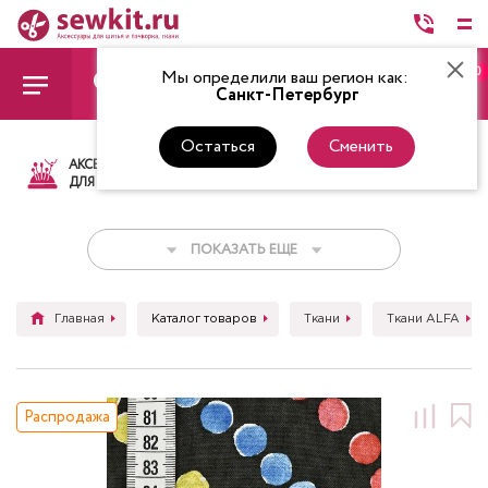
0
Мы определили ваш регион как:
Санкт-Петербург
Остаться
Сменить
АКСЕССУАРЫ
ТКАНИ
НИТКИ
НОЖ
ДЛЯ ШИТЬЯ
ПОКАЗАТЬ ЕЩЕ
Главная
Каталог товаров
Ткани
Ткани ALFA
Распродажа