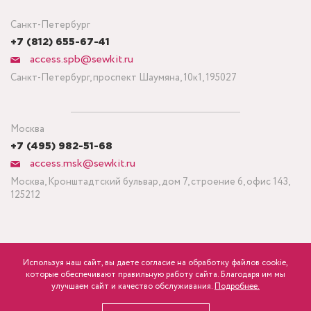
Санкт-Петербург
+7 (812) 655-67-41
access.spb@sewkit.ru
Санкт-Петербург, проспект Шаумяна, 10к1, 195027
Москва
+7 (495) 982-51-68
access.msk@sewkit.ru
Москва, Кронштадтский бульвар, дом 7, строение 6, офис 143,
125212
Используя наш сайт, вы даете согласие на обработку файлов cookie,
ПОДПИСАТЬСЯ НА НОВОСТИ
которые обеспечивают правильную работу сайта. Благодаря им мы
600
Минимальный заказ ткани от 3 метров
р.
розница
улучшаем сайт и качество обслуживания.
Подробнее.
Политика конфиденциальности