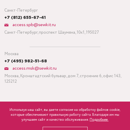
Санкт-Петербург
+7 (812) 655-67-41
access.spb@sewkit.ru
Санкт-Петербург, проспект Шаумяна, 10к1, 195027
Москва
+7 (495) 982-51-68
access.msk@sewkit.ru
Москва, Кронштадтский бульвар, дом 7, строение 6, офис 143,
125212
Используя наш сайт, вы даете согласие на обработку файлов cookie,
ПОДПИСАТЬСЯ НА НОВОСТИ
которые обеспечивают правильную работу сайта. Благодаря им мы
600
Минимальный заказ ткани от 3 метров
р.
розница
улучшаем сайт и качество обслуживания.
Подробнее.
Политика конфиденциальности