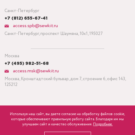
Санкт-Петербург
+7 (812) 655-67-41
access.spb@sewkit.ru
Санкт-Петербург, проспект Шаумяна, 10к1, 195027
Москва
+7 (495) 982-51-68
access.msk@sewkit.ru
Москва, Кронштадтский бульвар, дом 7, строение 6, офис 143,
125212
Используя наш сайт, вы даете согласие на обработку файлов cookie,
ПОДПИСАТЬСЯ НА НОВОСТИ
которые обеспечивают правильную работу сайта. Благодаря им мы
600
Минимальный заказ ткани от 3 метров
р.
розница
улучшаем сайт и качество обслуживания.
Подробнее.
Политика конфиденциальности