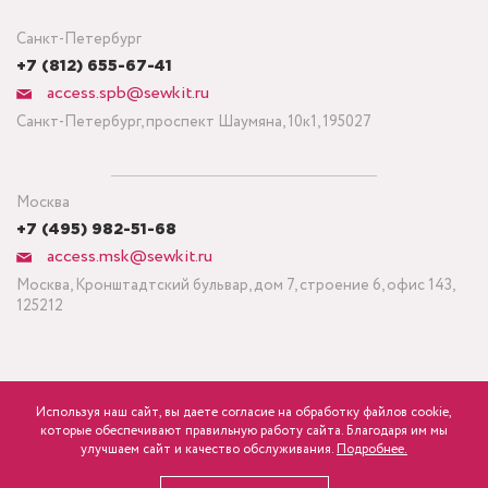
Санкт-Петербург
+7 (812) 655-67-41
access.spb@sewkit.ru
Санкт-Петербург, проспект Шаумяна, 10к1, 195027
Москва
+7 (495) 982-51-68
access.msk@sewkit.ru
Москва, Кронштадтский бульвар, дом 7, строение 6, офис 143,
125212
Используя наш сайт, вы даете согласие на обработку файлов cookie,
ПОДПИСАТЬСЯ НА НОВОСТИ
которые обеспечивают правильную работу сайта. Благодаря им мы
750
Минимальный заказ ткани от 3 метров
р.
розница
улучшаем сайт и качество обслуживания.
Подробнее.
Политика конфиденциальности