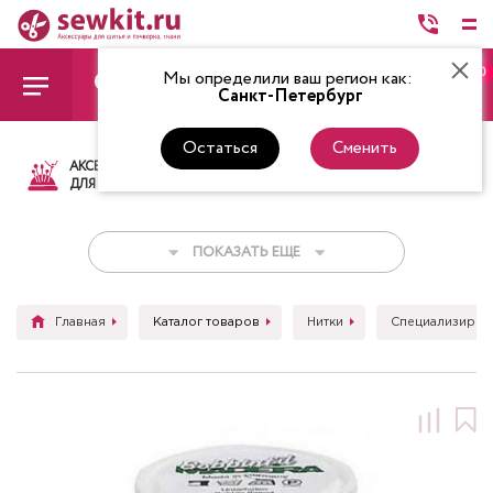
0
Мы определили ваш регион как:
Санкт-Петербург
Остаться
Сменить
АКСЕССУАРЫ
ТКАНИ
НИТКИ
НОЖ
ДЛЯ ШИТЬЯ
ПОКАЗАТЬ ЕЩЕ
Главная
Каталог товаров
Нитки
Специализиров