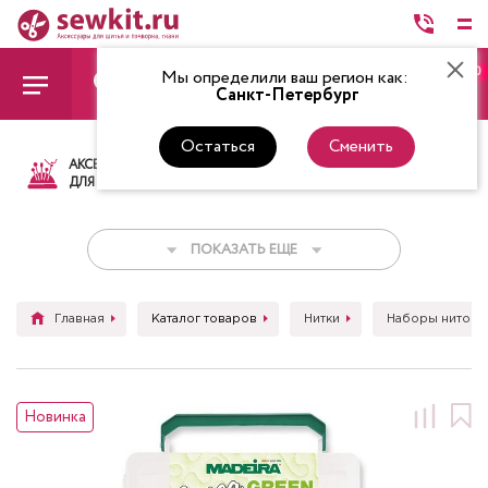
0
Мы определили ваш регион как:
Санкт-Петербург
Остаться
Сменить
АКСЕССУАРЫ
ТКАНИ
НИТКИ
НОЖ
ДЛЯ ШИТЬЯ
ПОКАЗАТЬ ЕЩЕ
Главная
Каталог товаров
Нитки
Наборы ниток д
Новинка