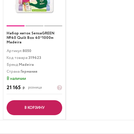
Набор ниток SensaGREEN
№40 Quilt Box 40*1000м
Madeira
Артикул:
8050
Код товара:
319623
Бренд:
Madeira
Страна:
Германия
В наличии
21 165
р.
розница
В КОРЗИНУ