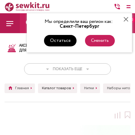
0
Мы определили ваш регион как:
Санкт-Петербург
Остаться
Сменить
АКСЕССУАРЫ
ТКАНИ
НИТКИ
НОЖ
ДЛЯ ШИТЬЯ
ПОКАЗАТЬ ЕЩЕ
Главная
Каталог товаров
Нитки
Наборы ниток д