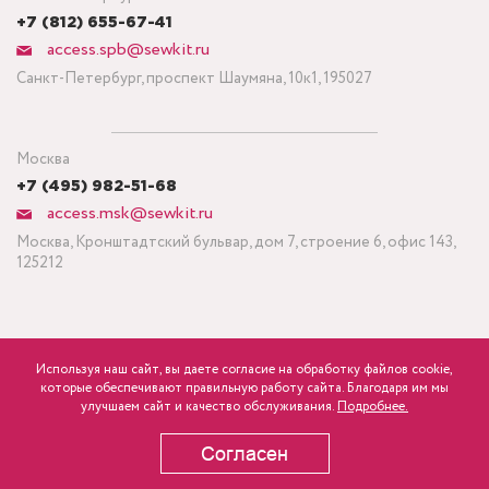
+7 (812) 655-67-41
access.spb@sewkit.ru
Санкт-Петербург, проспект Шаумяна, 10к1, 195027
Москва
+7 (495) 982-51-68
access.msk@sewkit.ru
Москва, Кронштадтский бульвар, дом 7, строение 6, офис 143,
125212
Используя наш сайт, вы даете согласие на обработку файлов cookie,
ПОДПИСАТЬСЯ НА НОВОСТИ
которые обеспечивают правильную работу сайта. Благодаря им мы
5 718
р.
розница
улучшаем сайт и качество обслуживания.
Подробнее.
Политика конфиденциальности
Согласен
В КОРЗИНУ
Copyright © 1995-2026 SEWKIT.RU