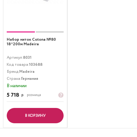
Набор ниток Cotona №80
18*200м Madeira
Артикул:
8031
Код товара:
103688
Бренд:
Madeira
Страна:
Германия
В наличии
5 718
р.
розница
В КОРЗИНУ