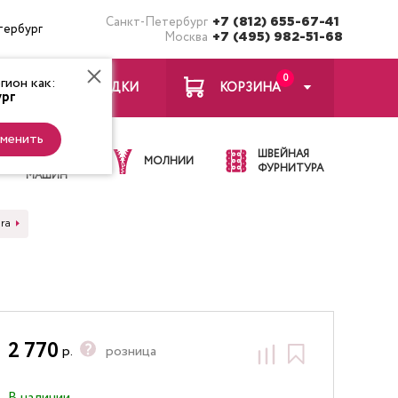
Санкт-Петербург
+7 (812) 655-67-41
тербург
Москва
+7 (495) 982-51-68
0
ион как:
ЗАКЛАДКИ
КОРЗИНА
рг
менить
ИГЛЫ ДЛЯ
ШВЕЙНАЯ
ШВЕЙНЫХ
МОЛНИИ
ФУРНИТУРА
МАШИН
ra
2 770
р.
розница
В наличии