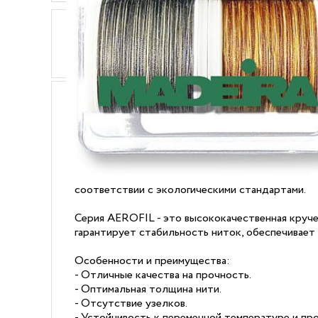
ОПИСАНИЕ
ХАРАКТЕРИСТИКИ
Набор Aerofil №120 Multicolor 8*400м
Нитки швейные Madeira Aerofil № 120 универса
профессионалы.
Нити MADEIRA производятся под строгим контр
соответствии с экологическими стандартами.
Серия AEROFIL - это высококачественная круче
гарантирует стабильность ниток, обеспечивает 
Особенности и преимущества:
- Отличные качества на прочность.
- Оптимальная толщина нити.
- Отсутствие узелков.
- Устойчивость к переменной температуре и про