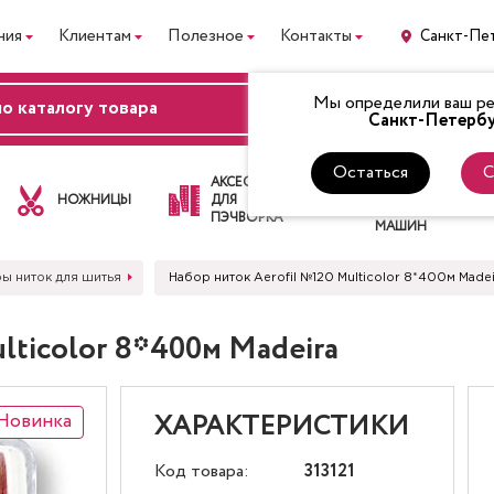
ния
Клиентам
Полезное
Контакты
Санкт-Пе
Мы определили ваш рег
ВХОД
Санкт-Петербу
Остаться
С
ЛАПКИ
АКСЕССУАРЫ
ДЛЯ
НОЖНИЦЫ
ДЛЯ
ШВЕЙНЫХ
ПЭЧВОРКА
МАШИН
ы ниток для шитья
Набор ниток Aerofil №120 Multicolor 8*400м Madei
lticolor 8*400м Madeira
Новинка
ХАРАКТЕРИСТИКИ
Код товара:
313121