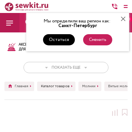
0
Мы определили ваш регион как:
Санкт-Петербург
Остаться
Сменить
АКСЕССУАРЫ
ТКАНИ
НИТКИ
НОЖ
ДЛЯ ШИТЬЯ
ПОКАЗАТЬ ЕЩЕ
Главная
Каталог товаров
Молнии
Витые молни