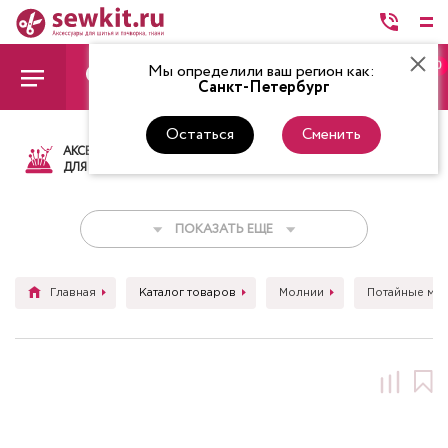
0
Мы определили ваш регион как:
Санкт-Петербург
Остаться
Сменить
АКСЕССУАРЫ
ТКАНИ
НИТКИ
НОЖ
ДЛЯ ШИТЬЯ
ПОКАЗАТЬ ЕЩЕ
Главная
Каталог товаров
Молнии
Потайные мо