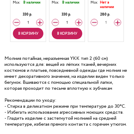
Мск:
В наличии
Мск:
В наличии
Мск:
Нет в
наличии
330 р.
330 р.
280 р.
В КОРЗИНУ
В КОРЗИНУ
Молния потайная, неразъемная YKK тип 2 (60 см)
используются для: вещей из лёгких тканей, вечерних
костюмов и платьев, повседневной одежды где молния не
имеет декоративного значения, на изделии виден только
бегунок. Вшиваются с помощью специальной лапки,
которая проходит по тесьме вплотную к зубчикам
Рекомендации по уходу:
- Стирка в деликатном режиме при температуре до 30°C.
- Избегать использования агрессивных моющих средств.
- Гладить изделие с застегнутой молнией на средней
температуре, избегая прямого контакта с горячим утюгом.