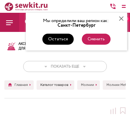
0
Мы определили ваш регион как:
Санкт-Петербург
Остаться
Сменить
АКСЕССУАРЫ
ТКАНИ
НИТКИ
НОЖ
ДЛЯ ШИТЬЯ
ПОКАЗАТЬ ЕЩЕ
Главная
Каталог товаров
Молнии
Молнии Metal