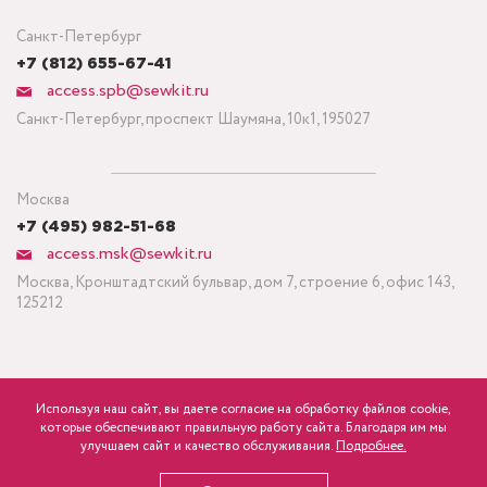
Санкт-Петербург
+7 (812) 655-67-41
access.spb@sewkit.ru
Санкт-Петербург, проспект Шаумяна, 10к1, 195027
Москва
+7 (495) 982-51-68
access.msk@sewkit.ru
Москва, Кронштадтский бульвар, дом 7, строение 6, офис 143,
125212
Используя наш сайт, вы даете согласие на обработку файлов cookie,
ПОДПИСАТЬСЯ НА НОВОСТИ
которые обеспечивают правильную работу сайта. Благодаря им мы
320
р.
розница
улучшаем сайт и качество обслуживания.
Подробнее.
Политика конфиденциальности