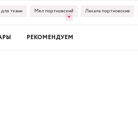
для ткани
Мел портновский
Лекала портновские
АРЫ
РЕКОМЕНДУЕМ