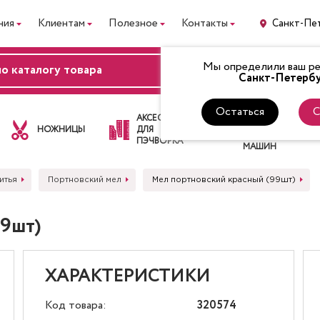
ния
Клиентам
Полезное
Контакты
Санкт-Пе
Мы определили ваш рег
ВХОД
Санкт-Петербу
Остаться
С
ЛАПКИ
АКСЕССУАРЫ
ДЛЯ
НОЖНИЦЫ
ДЛЯ
ШВЕЙНЫХ
ПЭЧВОРКА
МАШИН
итья
Портновский мел
Мел портновский красный (99шт)
99шт)
ХАРАКТЕРИСТИКИ
Код товара:
320574