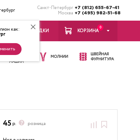
Санкт-Петербург
+7 (812) 655-67-41
тербург
Москва
+7 (495) 982-51-68
0
ион как:
ЗАКЛАДКИ
КОРЗИНА
рг
менить
ИГЛЫ ДЛЯ
ШВЕЙНАЯ
ШВЕЙНЫХ
МОЛНИИ
ФУРНИТУРА
МАШИН
45
р.
розница
Нет в наличии