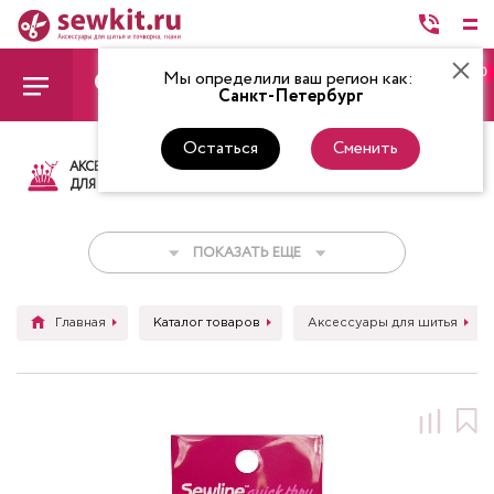
0
Мы определили ваш регион как:
Санкт-Петербург
Остаться
Сменить
АКСЕССУАРЫ
ТКАНИ
НИТКИ
НОЖ
ДЛЯ ШИТЬЯ
ПОКАЗАТЬ ЕЩЕ
Главная
Каталог товаров
Аксессуары для шитья