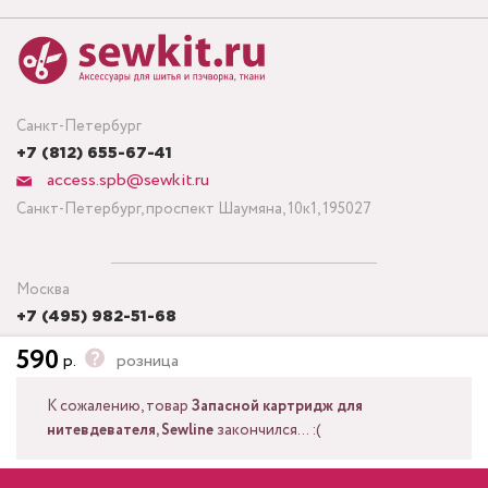
Санкт-Петербург
+7 (812) 655-67-41
access.spb@sewkit.ru
Санкт-Петербург, проспект Шаумяна, 10к1, 195027
Москва
+7 (495) 982-51-68
access.msk@sewkit.ru
590
р.
розница
Москва, Кронштадтский бульвар, дом 7, строение 6, офис 143,
125212
К сожалению, товар
Запасной картридж для
нитевдевателя, Sewline
закончился... :(
Посмотреть другие актуальные товары из той же серии