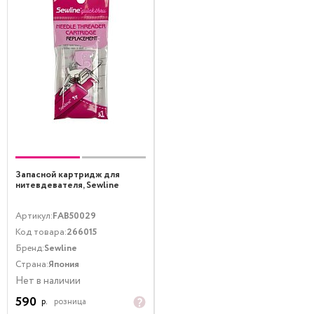
Запасной картридж для
нитевдевателя, Sewline
Артикул:
FAB50029
Код товара:
266015
Бренд:
Sewline
Страна:
Япония
Нет в наличии
590
р.
розница