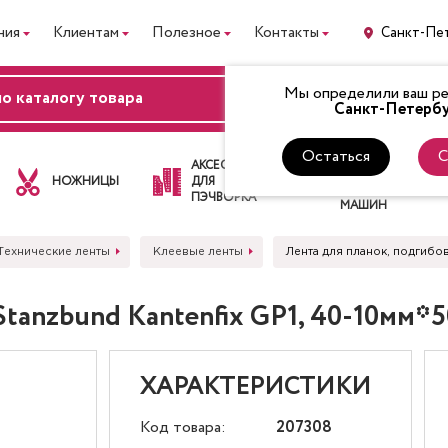
ния
Клиентам
Полезное
Контакты
Санкт-Пе
Мы определили ваш рег
ВХОД
Санкт-Петербу
Остаться
С
ЛАПКИ
АКСЕССУАРЫ
ДЛЯ
НОЖНИЦЫ
ДЛЯ
ШВЕЙНЫХ
ПЭЧВОРКА
МАШИН
Технические ленты
Клеевые ленты
Лента для планок, подгибо
Stanzbund Kantenfix GP1, 40-10мм*
ХАРАКТЕРИСТИКИ
Код товара:
207308