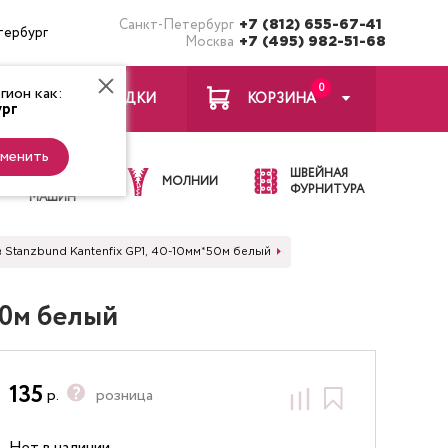
Санкт-Петербург
+7 (812) 655-67-41
тербург
Москва
+7 (495) 982-51-68
0
ион как:
ЗАКЛАДКИ
КОРЗИНА
рг
менить
ИГЛЫ ДЛЯ
ШВЕЙНАЯ
ШВЕЙНЫХ
МОЛНИИ
ФУРНИТУРА
МАШИН
в Stanzbund Kantenfix GP1, 40-10мм*50м белый
50м белый
135
р.
розница
Нет в наличии