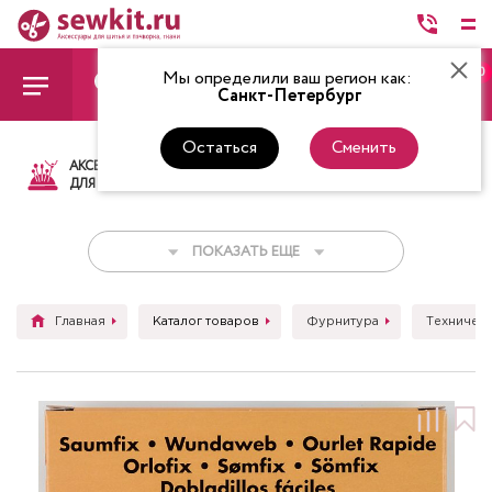
0
Мы определили ваш регион как:
Санкт-Петербург
Остаться
Сменить
АКСЕССУАРЫ
ТКАНИ
НИТКИ
НОЖ
ДЛЯ ШИТЬЯ
ПОКАЗАТЬ ЕЩЕ
Главная
Каталог товаров
Фурнитура
Техническ