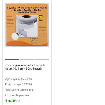
Лента для подгиба Perfect-
Saum 10, 4см х 50м, белый
Артикул:
53429776
Код товара:
107124
Бренд:
Freudenberg
Страна:
Германия
В наличии