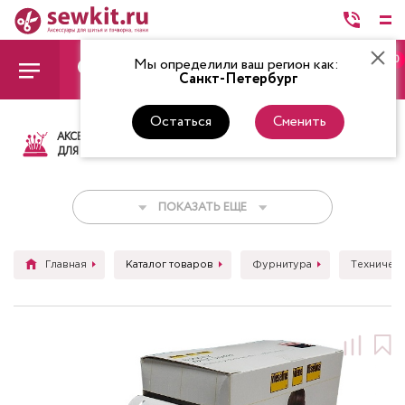
0
Мы определили ваш регион как:
Санкт-Петербург
Остаться
Сменить
АКСЕССУАРЫ
ТКАНИ
НИТКИ
НОЖ
ДЛЯ ШИТЬЯ
ПОКАЗАТЬ ЕЩЕ
Главная
Каталог товаров
Фурнитура
Техническ