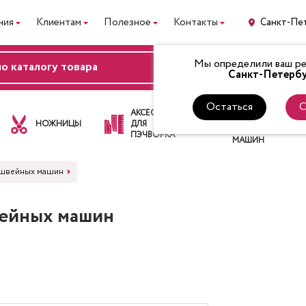
ния
Клиентам
Полезное
Контакты
Санкт-Пе
Мы определили ваш рег
ВХОД
Санкт-Петербу
Остаться
С
ЛАПКИ
АКСЕССУАРЫ
ДЛЯ
НОЖНИЦЫ
ДЛЯ
ШВЕЙНЫХ
ПЭЧВОРКА
МАШИН
 швейных машин
вейных машин