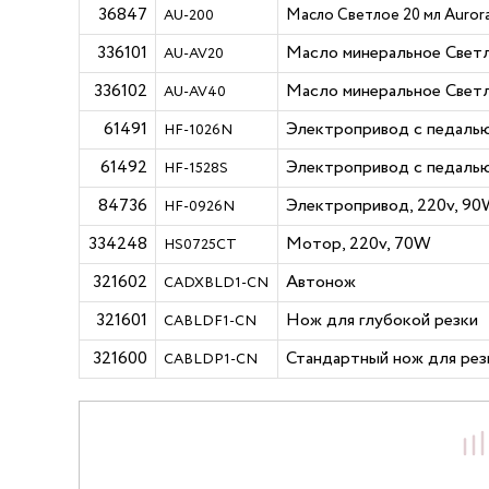
36847
Масло Светлое 20 мл Auror
AU-200
336101
Масло минеральное Светл
AU-AV20
336102
Масло минеральное Светл
AU-AV40
61491
Электропривод с педалью
HF-1026N
61492
Электропривод с педалью
HF-1528S
84736
Электропривод, 220v, 90
HF-0926N
334248
Мотор, 220v, 70W
HS0725CT
321602
Автонож
CADXBLD1-CN
321601
Нож для глубокой резки
CABLDF1-CN
321600
Стандартный нож для рез
CABLDP1-CN