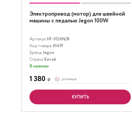
Электропривод (мотор) для швейной
машины с педалью Jegon 100W
Артикул:
HF-1026N/B
Код товара:
61491
Бренд:
Jegon
Страна:
Китай
В наличии
1 380
р.
розница
КУПИТЬ