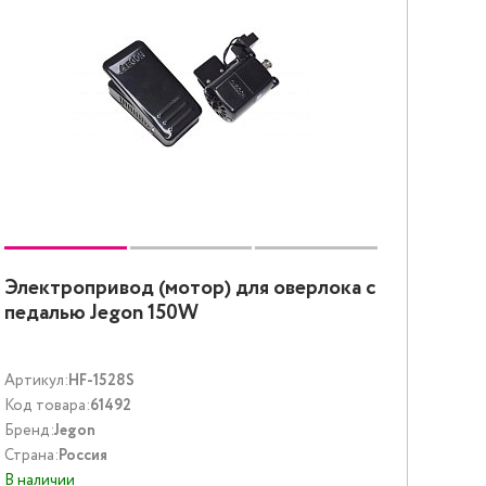
Электропривод (мотор) для оверлока с
педалью Jegon 150W
Артикул:
HF-1528S
Код товара:
61492
Бренд:
Jegon
Страна:
Россия
В наличии