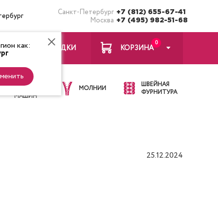
Санкт-Петербург
+7 (812) 655-67-41
тербург
Москва
+7 (495) 982-51-68
0
ион как:
ЗАКЛАДКИ
КОРЗИНА
рг
менить
ИГЛЫ ДЛЯ
ШВЕЙНАЯ
ШВЕЙНЫХ
МОЛНИИ
ФУРНИТУРА
МАШИН
25.12.2024