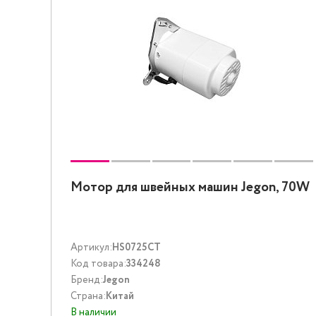
Мотор для швейных машин Jegon, 70W
Артикул:
HS0725CT
Код товара:
334248
Бренд:
Jegon
Страна:
Китай
В наличии