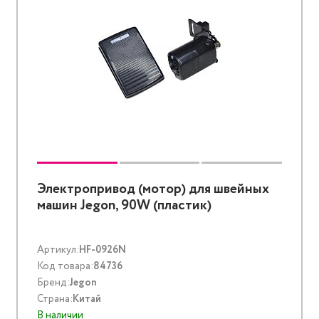
Электропривод (мотор) для швейных
машин Jegon, 90W (пластик)
Артикул:
HF-0926N
Код товара:
84736
Бренд:
Jegon
Страна:
Китай
В наличии