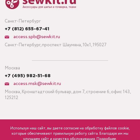
Санкт-Петербург
+7 (812) 655-67-41
access.spb@sewkit.ru
Санкт-Петербург, проспект Шаумяна, 10к1, 195027
Москва
+7 (495) 982-51-68
access.msk@sewkit.ru
Москва, Кронштадтский бульвар, дом 7, строение 6, офис 143,
125212
Используя наш сайт, вы даете согласие на обработку файлов cookie,
ПОДПИСАТЬСЯ НА НОВОСТИ
которые обеспечивают правильную работу сайта. Благодаря им мы
1 742
р.
розница
улучшаем сайт и качество обслуживания.
Подробнее.