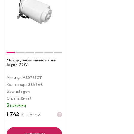
Мотор для швейных машин
Jegon, 70W
Артикул:
HS0725CT
Код товара:
334248
Бренд:
Jegon
Страна:
Китай
В наличии
1 742
р.
розница