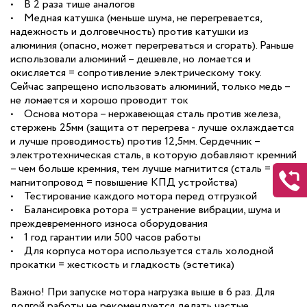
• В 2 раза тише аналогов
• Медная катушка (меньше шума, не перегревается,
надежность и долговечность) против катушки из
алюминия (опасно, может перегреваться и сгорать). Раньше
использовали алюминий – дешевле, но ломается и
окисляется = сопротивление электрическому току.
Сейчас запрещено использовать алюминий, только медь –
не ломается и хорошо проводит ток
• Основа мотора – нержавеющая сталь против железа,
стержень 25мм (защита от перегрева - лучше охлаждается
и лучше проводимость) против 12,5мм. Сердечник –
электротехническая сталь, в которую добавляют кремний
– чем больше кремния, тем лучше магнитится (сталь =
магнитопровод = повышение КПД устройства)
• Тестирование каждого мотора перед отгрузкой
• Балансировка ротора = устранение вибрации, шума и
преждевременного износа оборудования
• 1 год гарантии или 500 часов работы
• Для корпуса мотора используется сталь холодной
прокатки = жесткость и гладкость (эстетика)
Важно! При запуске мотора нагрузка выше в 6 раз. Для
долгой работы не рекомендуется делать частые