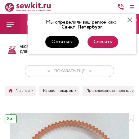
0
Мы определили ваш регион как:
Санкт-Петербург
Остаться
Сменить
АКСЕССУАРЫ
ТКАНИ
НИТКИ
НОЖ
ДЛЯ ШИТЬЯ
ПОКАЗАТЬ ЕЩЕ
Главная
Каталог товаров
Принадлежности для швейн
Хит