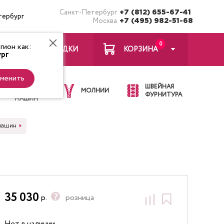
Санкт-Петербург
+7 (812) 655-67-41
тербург
Москва
+7 (495) 982-51-68
0
ион как:
ЗАКЛАДКИ
КОРЗИНА
рг
менить
ИГЛЫ ДЛЯ
ШВЕЙНАЯ
ШВЕЙНЫХ
МОЛНИИ
ФУРНИТУРА
МАШИН
 машин
35 030
р.
розница
Нет в наличии