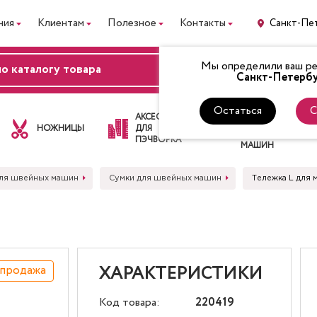
ния
Клиентам
Полезное
Контакты
Санкт-Пе
Мы определили ваш рег
ВХОД
Санкт-Петербу
Остаться
С
ЛАПКИ
АКСЕССУАРЫ
ДЛЯ
НОЖНИЦЫ
ДЛЯ
ШВЕЙНЫХ
ПЭЧВОРКА
МАШИН
ля швейных машин
Сумки для швейных машин
Тележка L для
спродажа
ХАРАКТЕРИСТИКИ
Код товара:
220419