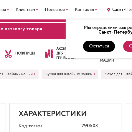
ния
Клиентам
Полезное
Контакты
Санкт-Пе
Мы определили ваш рег
ВХОД
Санкт-Петербу
Остаться
С
ЛАПКИ
АКСЕССУАРЫ
ДЛЯ
НОЖНИЦЫ
ДЛЯ
ШВЕЙНЫХ
ПЭЧВОРКА
МАШИН
ля швейных машин
Сумки для швейных машин
Чехол для шве
ХАРАКТЕРИСТИКИ
Код товара:
290503