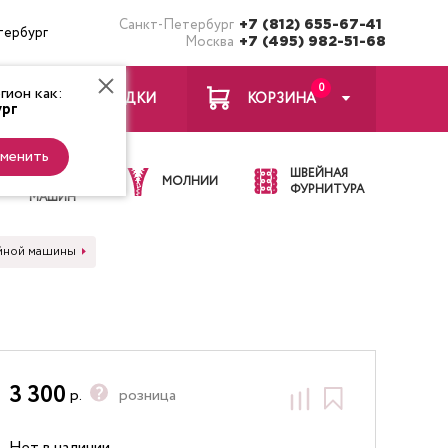
Санкт-Петербург
+7 (812) 655-67-41
тербург
Москва
+7 (495) 982-51-68
0
ион как:
ЗАКЛАДКИ
КОРЗИНА
рг
менить
ИГЛЫ ДЛЯ
ШВЕЙНАЯ
ШВЕЙНЫХ
МОЛНИИ
ФУРНИТУРА
МАШИН
йной машины
3 300
р.
розница
Нет в наличии