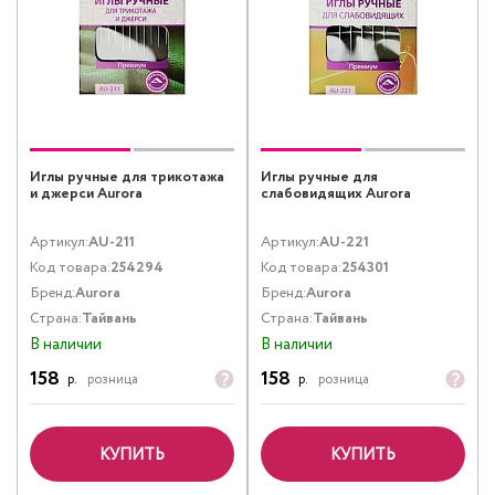
Иглы ручные для трикотажа
Иглы ручные для
и джерси Aurora
слабовидящих Aurora
Артикул:
AU-211
Артикул:
AU-221
Код товара:
254294
Код товара:
254301
Бренд:
Aurora
Бренд:
Aurora
Страна:
Тайвань
Страна:
Тайвань
В наличии
В наличии
158
158
р.
розница
р.
розница
КУПИТЬ
КУПИТЬ