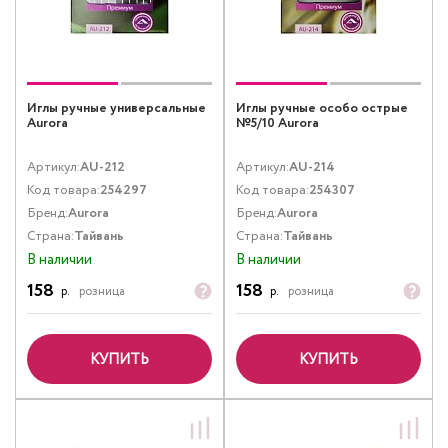
Иглы ручные универсальные
Иглы ручные особо острые
Aurora
№5/10 Aurora
Артикул:
AU-212
Артикул:
AU-214
Код товара:
254297
Код товара:
254307
Бренд:
Aurora
Бренд:
Aurora
Страна:
Тайвань
Страна:
Тайвань
В наличии
В наличии
158
158
р.
розница
р.
розница
КУПИТЬ
КУПИТЬ