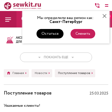
0
Мы определили ваш регион как:
Санкт-Петербург
Остаться
Сменить
АКСЕССУАРЫ
ТКАНИ
НИТКИ
НОЖ
ДЛЯ ШИТЬЯ
ПОКАЗАТЬ ЕЩЕ
Главная
Новости
Поступление товаров
Поступление товаров
25.03.2025
Уважаемые клиенты!