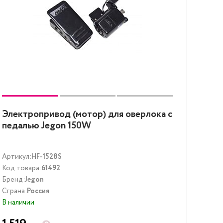
Электропривод (мотор) для оверлока с
педалью Jegon 150W
Артикул:
HF-1528S
Код товара:
61492
Бренд:
Jegon
Страна:
Россия
В наличии