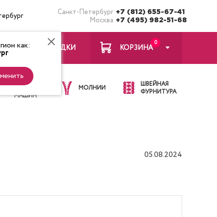
Санкт-Петербург
+7 (812) 655-67-41
тербург
Москва
+7 (495) 982-51-68
0
ион как:
ЗАКЛАДКИ
КОРЗИНА
рг
менить
ИГЛЫ ДЛЯ
ШВЕЙНАЯ
ШВЕЙНЫХ
МОЛНИИ
ФУРНИТУРА
МАШИН
05.08.2024