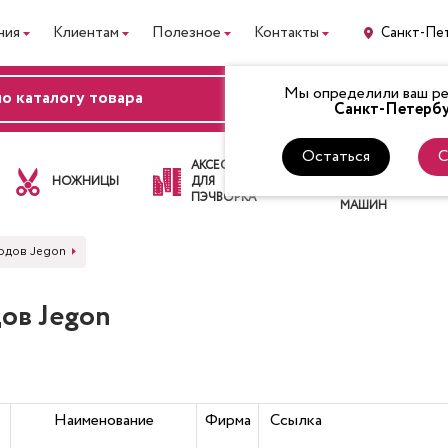
ния
Клиентам
Полезное
Контакты
Санкт-Пе
Мы определили ваш рег
ВХОД
Санкт-Петербу
Остаться
С
ЛАПКИ
АКСЕССУАРЫ
ДЛЯ
НОЖНИЦЫ
ДЛЯ
ШВЕЙНЫХ
ПЭЧВОРКА
МАШИН
одов Jegon
ов Jegon
Наименование
Фирма
Ссылка