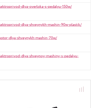
/elektroprivod-dlya-overloka-s-pedalyu-150w/
/elektroprivod-dlya-shveynykh-mashin-90w-plastik/
g/motor-dlya-shveynykh-mashin-70w/
/elektroprivod-dlya-shveynoy-mashiny-s-pedalyu-