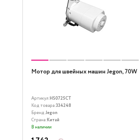
Мотор для швейных машин Jegon, 70W
Артикул:
HS0725CT
Код товара:
334248
Бренд:
Jegon
Страна:
Китай
В наличии