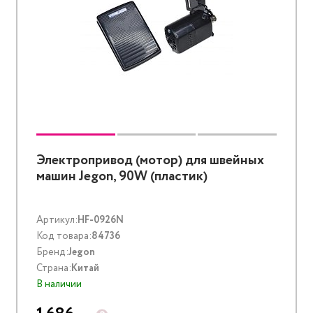
Электропривод (мотор) для швейных
машин Jegon, 90W (пластик)
Артикул:
HF-0926N
Код товара:
84736
Бренд:
Jegon
Страна:
Китай
В наличии