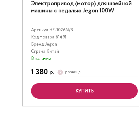
Электропривод (мотор) для швейной
машины с педалью Jegon 100W
Артикул:
HF-1026N/B
Код товара:
61491
Бренд:
Jegon
Страна:
Китай
В наличии
1 380
р.
розница
КУПИТЬ