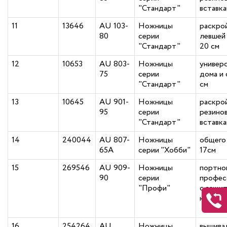
"Стандарт"
вставка
11
13646
AU 103-
Ножницы
раскро
80
серии
левшей 
"Стандарт"
20 см
12
10653
AU 803-
Ножницы
универ
75
серии
дома и 
"Стандарт"
см
13
10645
AU 901-
Ножницы
раскро
95
серии
резино
"Стандарт"
вставка
14
240044
AU 807-
Ножницы
общего
65A
серии "Хобби"
17см
15
269546
AU 909-
Ножницы
портно
90
серии
профес
"Профи"
с защи
колпач
16
254264
AU
Ножницы
вышива