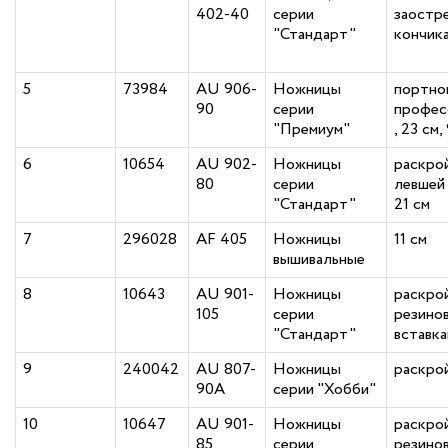
402-40
серии
заостр
"Стандарт"
кончик
5
73984
AU 906-
Ножницы
портно
90
серии
профес
"Премиум"
, 23 см,
6
10654
AU 902-
Ножницы
раскро
80
серии
левшей 
"Стандарт"
21 см
7
296028
AF 405
Ножницы
11 см
вышивальные
8
10643
AU 901-
Ножницы
раскро
105
серии
резино
"Стандарт"
вставка
9
240042
AU 807-
Ножницы
раскро
90A
серии "Хобби"
10
10647
AU 901-
Ножницы
раскро
85
серии
резино