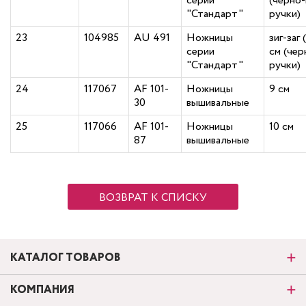
серии
(черно
"Стандарт"
ручки)
23
104985
AU 491
Ножницы
зиг-заг 
серии
см (че
"Стандарт"
ручки)
24
117067
AF 101-
Ножницы
9 см
30
вышивальные
25
117066
AF 101-
Ножницы
10 см
87
вышивальные
ВОЗВРАТ К СПИСКУ
КАТАЛОГ ТОВАРОВ
КОМПАНИЯ