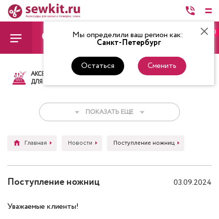
0
Мы определили ваш регион как:
Санкт-Петербург
Остаться
Сменить
АКСЕССУАРЫ
ТКАНИ
НИТКИ
НОЖ
ДЛЯ ШИТЬЯ
ПОКАЗАТЬ ЕЩЕ
Главная
Новости
Поступление ножниц
Поступление ножниц
03.09.2024
Уважаемые клиенты!