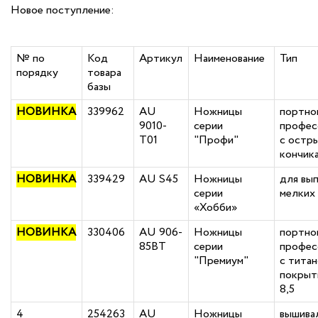
Новое поступление:
№ по
Код
Артикул
Наименование
Тип
порядку
товара
базы
НОВИНКА
339962
AU
Ножницы
портно
9010-
серии
профес
T01
"Профи"
с остр
кончика
НОВИНКА
339429
AU S45
Ножницы
для вы
серии
мелких 
«Хобби»
НОВИНКА
330406
AU 906-
Ножницы
портно
85BT
серии
профес
"Премиум"
с тита
покрыти
8,5
4
254263
AU
Ножницы
вышива