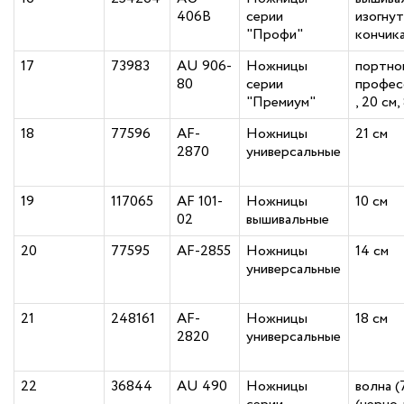
406В
серии
изогну
"Профи"
кончика
17
73983
AU 906-
Ножницы
портно
80
серии
профес
"Премиум"
, 20 см,
18
77596
AF-
Ножницы
21 см
2870
универсальные
19
117065
AF 101-
Ножницы
10 см
02
вышивальные
20
77595
AF-2855
Ножницы
14 см
универсальные
21
248161
AF-
Ножницы
18 см
2820
универсальные
22
36844
AU 490
Ножницы
волна (