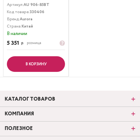
титановым покрытием, 21.6
Артикул:
AU 906-85BT
см, Aurora
Код товара:
330406
Бренд:
Aurora
Страна:
Китай
В наличии
5 351
р.
розница
В КОРЗИНУ
КАТАЛОГ ТОВАРОВ
КОМПАНИЯ
ПОЛЕЗНОЕ