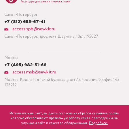
Санкт-Петербург
+7 (812) 655-67-41
access.spb@sewkit.ru
Санкт-Петербург, проспект Шаумяна, 10к1, 195027
Москва
+7 (495) 982-51-68
access.msk@sewkit.ru
Москва, Кронштадтский бульвар, дом 7, строение 6, офис 143,
125212
Используя наш сайт, вы даете согласие на обработку файлов cookie,
ПОДПИСАТЬСЯ НА НОВОСТИ
которые обеспечивают правильную работу сайта. Благодаря им мы
4 500
р.
розница
улучшаем сайт и качество обслуживания.
Подробнее.