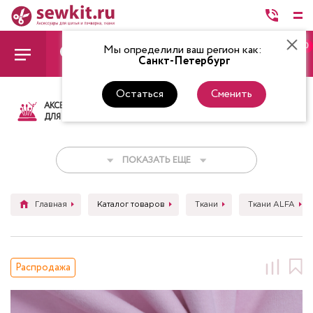
0
Мы определили ваш регион как:
Санкт-Петербург
Остаться
Сменить
АКСЕССУАРЫ
ТКАНИ
НИТКИ
НОЖ
ДЛЯ ШИТЬЯ
ПОКАЗАТЬ ЕЩЕ
Главная
Каталог товаров
Ткани
Ткани ALFA
Распродажа