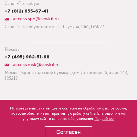
Санкт-Петербург
+7 (812) 655-67-41
access.spb@sewkit.ru
Санкт-Петербург, проспект Шаумяна, 10к1, 195027
Москва
+7 (495) 982-51-68
access.msk@sewkit.ru
Москва, Кронштадтский бульвар, дом 7, строение 6, офис 143,
125212
Используя наш сайт, вы даете согласие на обработку файлов cookie,
ПОДПИСАТЬСЯ НА НОВОСТИ
которые обеспечивают правильную работу сайта. Благодаря им мы
825
Минимальный заказ ткани от 3 метров
р.
розница
улучшаем сайт и качество обслуживания.
Подробнее.
Политика конфиденциальности
Согласен
В КОРЗИНУ
Copyright © 1995-2026 SEWKIT.RU