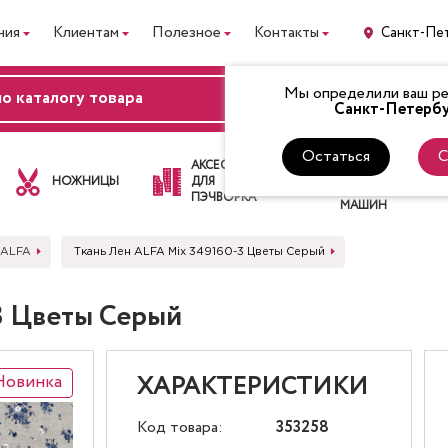
ния
Клиентам
Полезное
Контакты
Санкт-Пе
Мы определили ваш рег
ВХОД
Санкт-Петербу
Остаться
С
ЛАПКИ
АКСЕССУАРЫ
ДЛЯ
НОЖНИЦЫ
ДЛЯ
ШВЕЙНЫХ
ПЭЧВОРКА
МАШИН
 ALFA
Ткань Лен ALFA Mix 349160-3 Цветы Серый
3 Цветы Серый
Новинка
ХАРАКТЕРИСТИКИ
Код товара:
353258