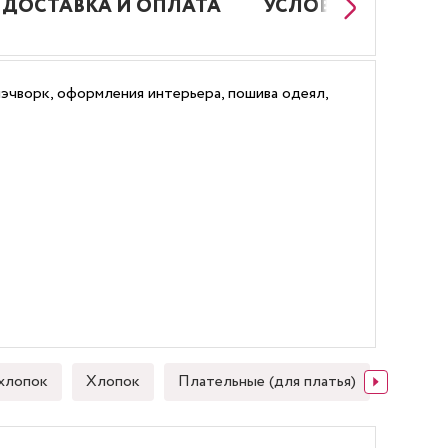
ДОСТАВКА И ОПЛАТА
УСЛОВИЯ РАБОТЫ
пэчворк, оформления интерьера, пошива одеял,
хлопок
Хлопок
Плательные (для платья)
Японск