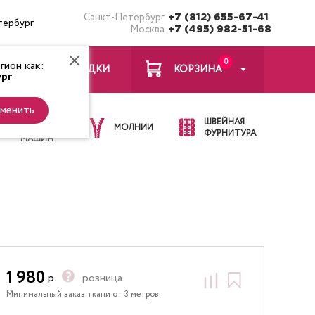
Санкт-Петербург
+7 (812) 655-67-41
тербург
Москва
+7 (495) 982-51-68
0
ион как:
ЗАКЛАДКИ
КОРЗИНА
рг
менить
ИГЛЫ ДЛЯ
ШВЕЙНАЯ
ШВЕЙНЫХ
МОЛНИИ
ФУРНИТУРА
МАШИН
1 980
р.
розница
Минимальный заказ ткани от 3 метров