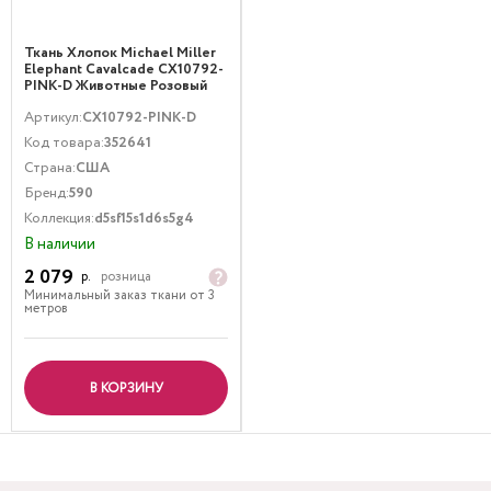
Ткань Хлопок Michael Miller
Elephant Cavalcade CX10792-
PINK-D Животные Розовый
Артикул:
CX10792-PINK-D
Код товара:
352641
Страна:
США
Бренд:
590
Коллекция:
d5sf15s1d6s5g4
В наличии
2 079
р.
розница
Минимальный заказ ткани от 3
метров
В КОРЗИНУ