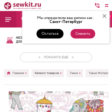
0
Мы определили ваш регион как:
Санкт-Петербург
Остаться
Сменить
АКСЕССУАРЫ
ТКАНИ
НИТКИ
НОЖ
ДЛЯ ШИТЬЯ
ПОКАЗАТЬ ЕЩЕ
Главная
Каталог товаров
Ткани
Ткани Michael Mi