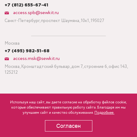
+7 (812) 655-67-41
access.spb@sewkit.ru
Санкт-Петербург, проспект Шаумяна, 10к1, 195027
Москва
+7 (495) 982-51-68
access.msk@sewkit.ru
Москва, Кронштадтский бульвар, дом 7, строение 6, офис 143,
125212
Используя наш сайт, вы даете согласие на обработку файлов cookie,
ПОДПИСАТЬСЯ НА НОВОСТИ
которые обеспечивают правильную работу сайта. Благодаря им мы
1 480
Минимальный заказ ткани от 3 метров
р.
розница
улучшаем сайт и качество обслуживания.
Подробнее.
Политика конфиденциальности
Согласен
В КОРЗИНУ
Copyright © 1995-2026 SEWKIT.RU