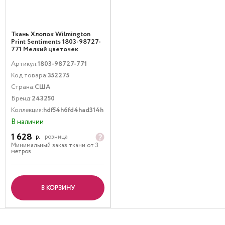
Ткань Хлопок Wilmington
Print Sentiments 1803-98727-
771 Мелкий цветочек
Зеленый
Артикул:
1803-98727-771
Код товара:
352275
Страна:
США
Бренд:
243250
Коллекция:
hdf54h6fd4had314h
В наличии
1 628
р.
розница
Минимальный заказ ткани от 3
метров
В КОРЗИНУ