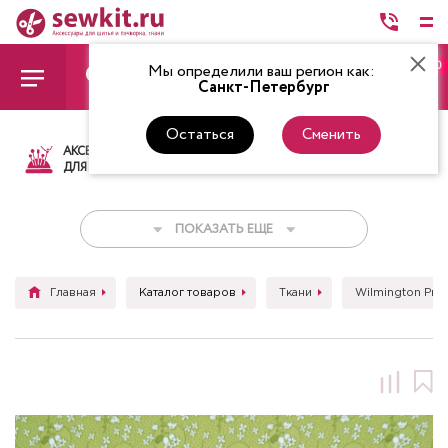
0
Мы определили ваш регион как:
Санкт-Петербург
Остаться
Сменить
АКСЕССУАРЫ
ТКАНИ
НИТКИ
НОЖ
ДЛЯ ШИТЬЯ
ПОКАЗАТЬ ЕЩЕ
Главная
Каталог товаров
Ткани
Wilmington Prin