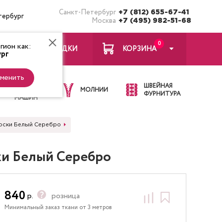
Санкт-Петербург
+7 (812) 655-67-41
тербург
Москва
+7 (495) 982-51-68
0
ион как:
ЗАКЛАДКИ
КОРЗИНА
рг
менить
ИГЛЫ ДЛЯ
ШВЕЙНАЯ
ШВЕЙНЫХ
МОЛНИИ
ФУРНИТУРА
МАШИН
лоски Белый Серебро
ки Белый Серебро
840
р.
розница
Минимальный заказ ткани от 3 метров