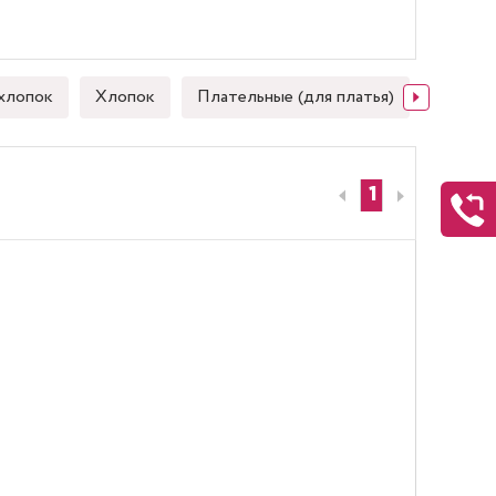
хлопок
Хлопок
Плательные (для платья)
Японск
1