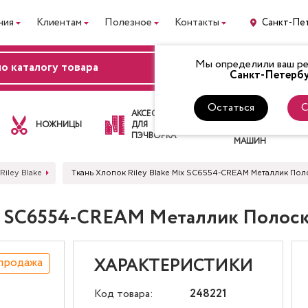
ния
Клиентам
Полезное
Контакты
Санкт-Пе
Мы определили ваш рег
ВХОД
Санкт-Петербу
Остаться
С
ЛАПКИ
АКСЕССУАРЫ
ДЛЯ
НОЖНИЦЫ
ДЛЯ
ШВЕЙНЫХ
ПЭЧВОРКА
МАШИН
Riley Blake
Ткань Хлопок Riley Blake Mix SC6554-CREAM Металлик По
Mix SC6554-CREAM Металлик Полос
продажа
ХАРАКТЕРИСТИКИ
Код товара:
248221