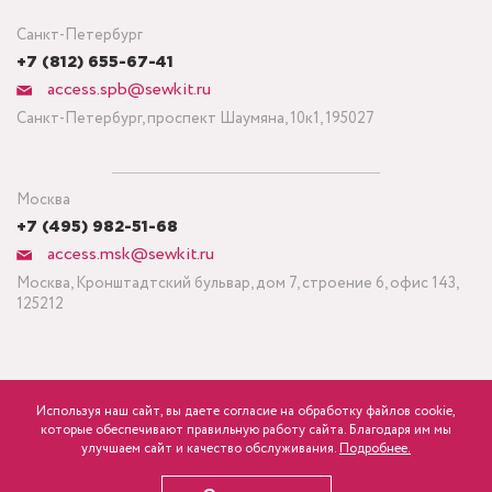
Санкт-Петербург
+7 (812) 655-67-41
access.spb@sewkit.ru
Санкт-Петербург, проспект Шаумяна, 10к1, 195027
Москва
+7 (495) 982-51-68
access.msk@sewkit.ru
Москва, Кронштадтский бульвар, дом 7, строение 6, офис 143,
125212
Используя наш сайт, вы даете согласие на обработку файлов cookie,
ПОДПИСАТЬСЯ НА НОВОСТИ
которые обеспечивают правильную работу сайта. Благодаря им мы
840
Минимальный заказ ткани от 3 метров
р.
розница
улучшаем сайт и качество обслуживания.
Подробнее.
Политика конфиденциальности