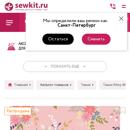
0
Мы определили ваш регион как:
Санкт-Петербург
Остаться
Сменить
АКСЕССУАРЫ
ТКАНИ
НИТКИ
НОЖ
ДЛЯ ШИТЬЯ
ПОКАЗАТЬ ЕЩЕ
Главная
Каталог товаров
Ткани
Ткани Riley Blak
Распродажа