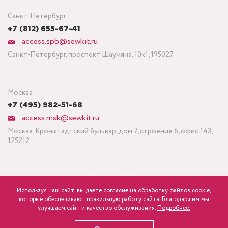
Санкт-Петербург
+7 (812) 655-67-41
access.spb@sewkit.ru
Санкт-Петербург, проспект Шаумяна, 10к1, 195027
Москва
+7 (495) 982-51-68
access.msk@sewkit.ru
Москва, Кронштадтский бульвар, дом 7, строение 6, офис 143,
125212
Используя наш сайт, вы даете согласие на обработку файлов cookie,
ПОДПИСАТЬСЯ НА НОВОСТИ
которые обеспечивают правильную работу сайта. Благодаря им мы
840
Минимальный заказ ткани от 3 метров
р.
розница
улучшаем сайт и качество обслуживания.
Подробнее.
Политика конфиденциальности