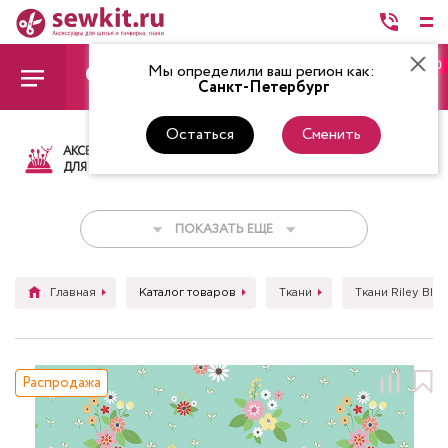
0
Мы определили ваш регион как:
Санкт-Петербург
Остаться
Сменить
АКСЕССУАРЫ
ТКАНИ
НИТКИ
НОЖ
ДЛЯ ШИТЬЯ
ПОКАЗАТЬ ЕЩЕ
Главная
Каталог товаров
Ткани
Ткани Riley Blak
Распродажа