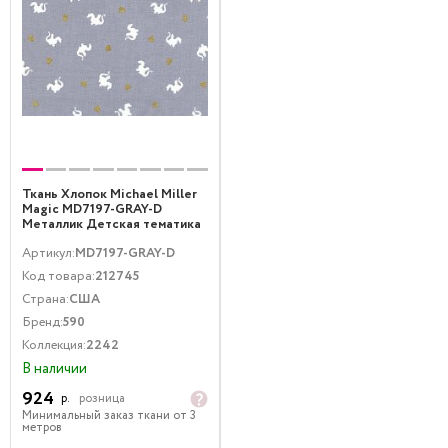
Ткань Хлопок Michael Miller
Magic MD7197-GRAY-D
Металлик Детская тематика
Серый Золото
Артикул:
MD7197-GRAY-D
Код товара:
212745
Страна:
США
Бренд:
590
Коллекция:
2242
В наличии
924
р.
розница
Минимальный заказ ткани от 3
метров