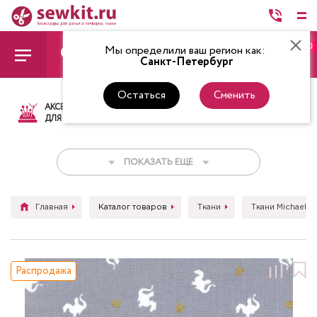
0
Мы определили ваш регион как:
Санкт-Петербург
Остаться
Сменить
АКСЕССУАРЫ
ТКАНИ
НИТКИ
НОЖ
ДЛЯ ШИТЬЯ
ПОКАЗАТЬ ЕЩЕ
Главная
Каталог товаров
Ткани
Ткани Michael Mi
Распродажа