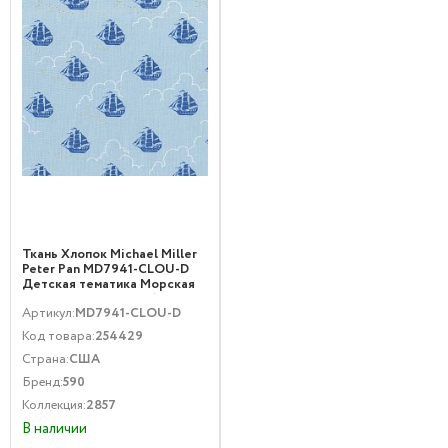
Ткань Хлопок Michael Miller
Peter Pan MD7941-CLOU-D
Детская тематика Морская
тематика Синий Голубой
Артикул:
MD7941-CLOU-D
Код товара:
254429
Страна:
США
Бренд:
590
Коллекция:
2857
В наличии