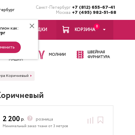
Санкт-Петербург
+7 (812) 655-67-41
тербург
Москва
+7 (495) 982-51-68
0
ион как:
ЗАКЛАДКИ
КОРЗИНА
рг
менить
ИГЛЫ ДЛЯ
ШВЕЙНАЯ
ШВЕЙНЫХ
МОЛНИИ
ФУРНИТУРА
МАШИН
тура Коричневый
 Коричневый
2 200
р.
розница
Минимальный заказ ткани от 3 метров