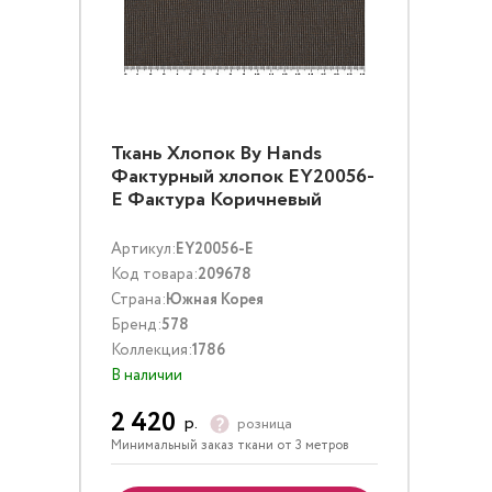
Ткань Хлопок By Hands
Фактурный хлопок EY20056-
E Фактура Коричневый
Артикул:
EY20056-E
Код товара:
209678
Страна:
Южная Корея
Бренд:
578
Коллекция:
1786
В наличии
2 420
р.
розница
Минимальный заказ ткани от 3 метров