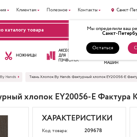
ния
Клиентам
Полезное
Контакты
Санкт-Пе
Мы определили ваш рег
ВХОД
Санкт-Петербу
Остаться
С
ЛАПКИ
АКСЕССУАРЫ
ДЛЯ
НОЖНИЦЫ
ДЛЯ
ШВЕЙНЫХ
ПЭЧВОРКА
МАШИН
 By Hands
Ткань Хлопок By Hands Фактурный хлопок EY20056-E Фак
турный хлопок EY20056-E Фактура
ХАРАКТЕРИСТИКИ
Код товара:
209678