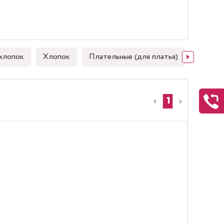
хлопок
Хлопок
Плательные (для платья)
Японск
1