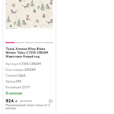
Ткань Хлопок Riley Blake
Winter Tales C7310-CREAM
Животные Новый год
Кремовый
Артикул:
C7310-CREAM
Код товара:
250389
Страна:
США
Бренд:
595
Коллекция:
2777
В наличии
924
р.
розница
Минимальный заказ ткани от 3
метров