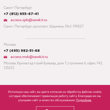
Санкт-Петербург
+7 (812) 655-67-41
access.spb@sewkit.ru
Санкт-Петербург, проспект Шаумяна, 10к1, 195027
Москва
+7 (495) 982-51-68
access.msk@sewkit.ru
Москва, Кронштадтский бульвар, дом 7, строение 6, офис 143,
125212
Используя наш сайт, вы даете согласие на обработку файлов cookie,
ПОДПИСАТЬСЯ НА НОВОСТИ
которые обеспечивают правильную работу сайта. Благодаря им мы
840
Минимальный заказ ткани от 3 метров
р.
розница
улучшаем сайт и качество обслуживания.
Подробнее.
Политика конфиденциальности