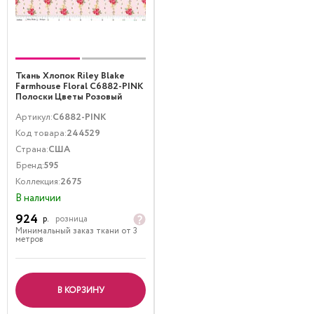
Ткань Хлопок Riley Blake
Farmhouse Floral C6882-PINK
Полоски Цветы Розовый
Артикул:
C6882-PINK
Код товара:
244529
Страна:
США
Бренд:
595
Коллекция:
2675
В наличии
924
р.
розница
Минимальный заказ ткани от 3
метров
В КОРЗИНУ