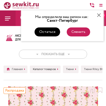
0
Мы определили ваш регион как:
Санкт-Петербург
Остаться
Сменить
АКСЕССУАРЫ
ТКАНИ
НИТКИ
НОЖ
ДЛЯ ШИТЬЯ
ПОКАЗАТЬ ЕЩЕ
Главная
Каталог товаров
Ткани
Ткани Riley Blak
Распродажа