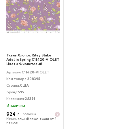
Ткань Хлопок Riley Blake
Adel in Spring C11420-VIOLET
Цветы Фиолетовый
Артикул:
C11420-VIOLET
Код товара:
308395
Страна:
США
Бренд:
595
Коллекция:
28391
В наличии
924
р.
розница
Минимальный заказ ткани от 3
метров