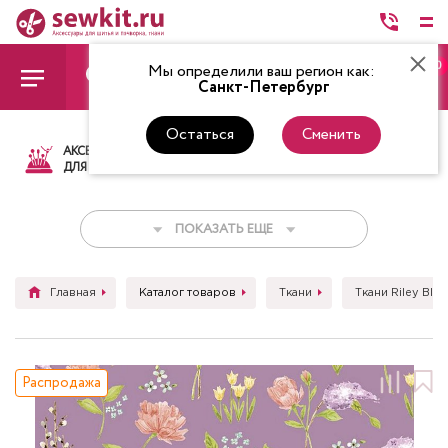
0
Мы определили ваш регион как:
Санкт-Петербург
Остаться
Сменить
АКСЕССУАРЫ
ТКАНИ
НИТКИ
НОЖ
ДЛЯ ШИТЬЯ
ПОКАЗАТЬ ЕЩЕ
Главная
Каталог товаров
Ткани
Ткани Riley Blak
Распродажа