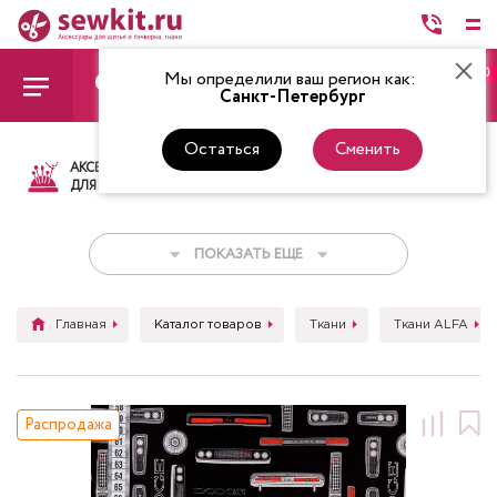
0
Мы определили ваш регион как:
Санкт-Петербург
Остаться
Сменить
АКСЕССУАРЫ
ТКАНИ
НИТКИ
НОЖ
ДЛЯ ШИТЬЯ
ПОКАЗАТЬ ЕЩЕ
Главная
Каталог товаров
Ткани
Ткани ALFA
Распродажа