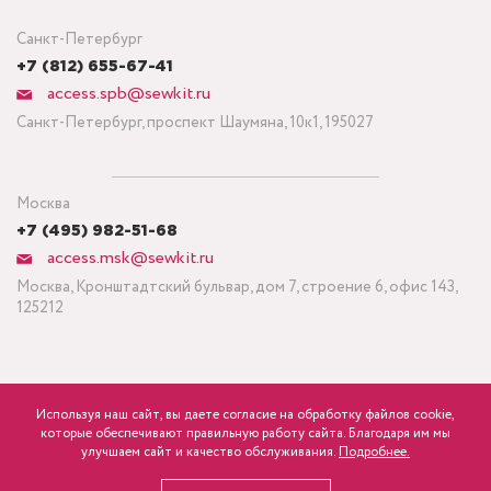
Санкт-Петербург
+7 (812) 655-67-41
access.spb@sewkit.ru
Санкт-Петербург, проспект Шаумяна, 10к1, 195027
Москва
+7 (495) 982-51-68
access.msk@sewkit.ru
Москва, Кронштадтский бульвар, дом 7, строение 6, офис 143,
125212
Используя наш сайт, вы даете согласие на обработку файлов cookie,
ПОДПИСАТЬСЯ НА НОВОСТИ
которые обеспечивают правильную работу сайта. Благодаря им мы
600
Минимальный заказ ткани от 3 метров
р.
розница
улучшаем сайт и качество обслуживания.
Подробнее.
Политика конфиденциальности