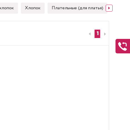
хлопок
Хлопок
Плательные (для платья)
Японск
1