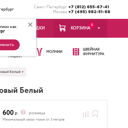
Санкт-Петербург
+7 (812) 655-67-41
тербург
Москва
+7 (495) 982-51-68
0
ион как:
ЗАКЛАДКИ
КОРЗИНА
рг
менить
ИГЛЫ ДЛЯ
ШВЕЙНАЯ
ШВЕЙНЫХ
МОЛНИИ
ФУРНИТУРА
МАШИН
зовый Белый
зовый Белый
600
р.
розница
Минимальный заказ ткани от 3 метров