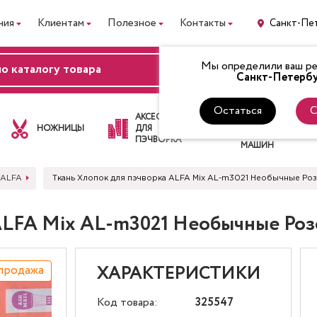
ния
Клиентам
Полезное
Контакты
Санкт-Пе
Мы определили ваш рег
ВХОД
Санкт-Петербу
Остаться
С
ЛАПКИ
АКСЕССУАРЫ
ДЛЯ
НОЖНИЦЫ
ДЛЯ
ШВЕЙНЫХ
ПЭЧВОРКА
МАШИН
 ALFA
Ткань Хлопок для пэчворка ALFA Mix AL-m3021 Необычные Ро
 ALFA Mix AL-m3021 Необычные Ро
продажа
ХАРАКТЕРИСТИКИ
Код товара:
325547