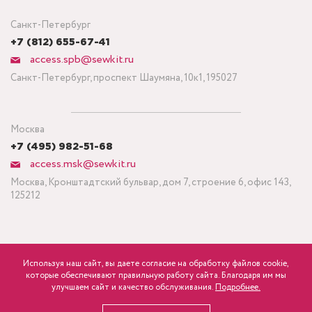
Санкт-Петербург
+7 (812) 655-67-41
access.spb@sewkit.ru
Санкт-Петербург, проспект Шаумяна, 10к1, 195027
Москва
+7 (495) 982-51-68
access.msk@sewkit.ru
Москва, Кронштадтский бульвар, дом 7, строение 6, офис 143,
125212
Используя наш сайт, вы даете согласие на обработку файлов cookie,
ПОДПИСАТЬСЯ НА НОВОСТИ
которые обеспечивают правильную работу сайта. Благодаря им мы
600
Минимальный заказ ткани от 3 метров
р.
розница
улучшаем сайт и качество обслуживания.
Подробнее.
Политика конфиденциальности