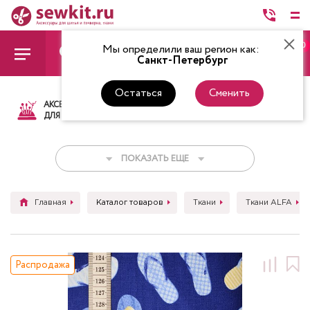
0
Мы определили ваш регион как:
Санкт-Петербург
Остаться
Сменить
АКСЕССУАРЫ
ТКАНИ
НИТКИ
НОЖ
ДЛЯ ШИТЬЯ
ПОКАЗАТЬ ЕЩЕ
Главная
Каталог товаров
Ткани
Ткани ALFA
Распродажа