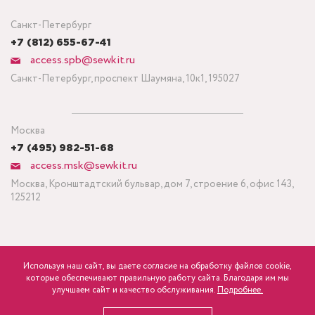
Санкт-Петербург
+7 (812) 655-67-41
access.spb@sewkit.ru
Санкт-Петербург, проспект Шаумяна, 10к1, 195027
Москва
+7 (495) 982-51-68
access.msk@sewkit.ru
Москва, Кронштадтский бульвар, дом 7, строение 6, офис 143,
125212
Используя наш сайт, вы даете согласие на обработку файлов cookie,
ПОДПИСАТЬСЯ НА НОВОСТИ
которые обеспечивают правильную работу сайта. Благодаря им мы
600
Минимальный заказ ткани от 3 метров
р.
розница
улучшаем сайт и качество обслуживания.
Подробнее.
Политика конфиденциальности