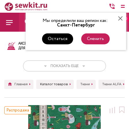
0
Мы определили ваш регион как:
Санкт-Петербург
Остаться
Сменить
АКСЕССУАРЫ
ТКАНИ
НИТКИ
НОЖ
ДЛЯ ШИТЬЯ
ПОКАЗАТЬ ЕЩЕ
Главная
Каталог товаров
Ткани
Ткани ALFA
Распродажа