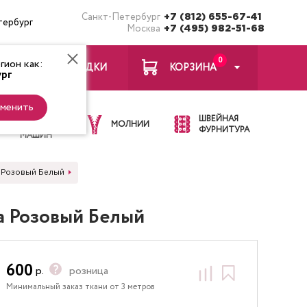
Санкт-Петербург
+7 (812) 655-67-41
тербург
Москва
+7 (495) 982-51-68
0
ион как:
ЗАКЛАДКИ
КОРЗИНА
рг
менить
ИГЛЫ ДЛЯ
ШВЕЙНАЯ
ШВЕЙНЫХ
МОЛНИИ
ФУРНИТУРА
МАШИН
а Розовый Белый
а Розовый Белый
600
р.
розница
Минимальный заказ ткани от 3 метров