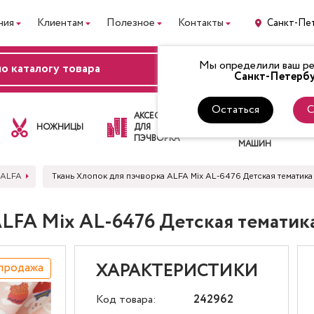
ния
Клиентам
Полезное
Контакты
Санкт-Пе
Мы определили ваш рег
ВХОД
Санкт-Петербу
Остаться
С
ЛАПКИ
АКСЕССУАРЫ
ДЛЯ
НОЖНИЦЫ
ДЛЯ
ШВЕЙНЫХ
ПЭЧВОРКА
МАШИН
 ALFA
Ткань Хлопок для пэчворка ALFA Mix AL-6476 Детская тематик
ALFA Mix AL-6476 Детская тематик
продажа
ХАРАКТЕРИСТИКИ
Код товара:
242962