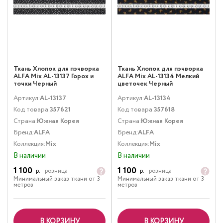
Ткань Хлопок для пэчворка
Ткань Хлопок для пэчворка
ALFA Mix AL-13137 Горох и
ALFA Mix AL-13134 Мелкий
точки Черный
цветочек Черный
Артикул:
AL-13137
Артикул:
AL-13134
Код товара:
357621
Код товара:
357618
Страна:
Южная Корея
Страна:
Южная Корея
Бренд:
ALFA
Бренд:
ALFA
Коллекция:
Mix
Коллекция:
Mix
В наличии
В наличии
1 100
1 100
р.
розница
р.
розница
Минимальный заказ ткани от 3
Минимальный заказ ткани от 3
метров
метров
В КОРЗИНУ
В КОРЗИНУ