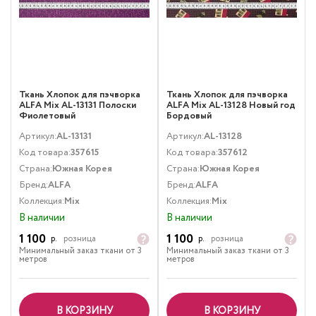
Ткань Хлопок для пэчворка
Ткань Хлопок для пэчворка
ALFA Mix AL-13131 Полоски
ALFA Mix AL-13128 Новый год
Фиолетовый
Бордовый
Артикул:
AL-13131
Артикул:
AL-13128
Код товара:
357615
Код товара:
357612
Страна:
Южная Корея
Страна:
Южная Корея
Бренд:
ALFA
Бренд:
ALFA
Коллекция:
Mix
Коллекция:
Mix
В наличии
В наличии
1 100
1 100
р.
розница
р.
розница
Минимальный заказ ткани от 3
Минимальный заказ ткани от 3
метров
метров
В КОРЗИНУ
В КОРЗИНУ