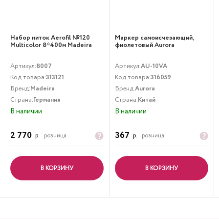
Набор ниток Aerofil №120
Маркер самоисчезающий,
Multicolor 8*400м Madeira
фиолетовый Aurora
Артикул:
8007
Артикул:
AU-10VA
Код товара:
313121
Код товара:
316059
Бренд:
Madeira
Бренд:
Aurora
Страна:
Германия
Страна:
Китай
В наличии
В наличии
2 770
367
р.
розница
р.
розница
В КОРЗИНУ
В КОРЗИНУ