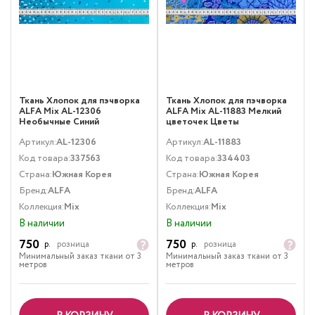
Ткань Хлопок для пэчворка
Ткань Хлопок для пэчворка
ALFA Mix AL-12306
ALFA Mix AL-11883 Мелкий
Необычные Синий
цветочек Цветы
Мультиколор
Артикул:
AL-12306
Артикул:
AL-11883
Код товара:
337563
Код товара:
334403
Страна:
Южная Корея
Страна:
Южная Корея
Бренд:
ALFA
Бренд:
ALFA
Коллекция:
Mix
Коллекция:
Mix
В наличии
В наличии
750
750
р.
розница
р.
розница
Минимальный заказ ткани от 3
Минимальный заказ ткани от 3
метров
метров