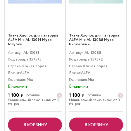
Ткань Хлопок для пэчворка
Ткань Хлопок для пэчворка
ALFA Mix AL-13091 Муар
ALFA Mix AL-13088 Муар
Голубой
Бирюзовый
Артикул:
AL-13091
Артикул:
AL-13088
Код товара:
357575
Код товара:
357572
Страна:
Южная Корея
Страна:
Южная Корея
Бренд:
ALFA
Бренд:
ALFA
Коллекция:
Mix
Коллекция:
Mix
В наличии
В наличии
1 100
1 100
р.
розница
р.
розница
Минимальный заказ ткани от 3
Минимальный заказ ткани от 3
метров
метров
В КОРЗИНУ
В КОРЗИНУ