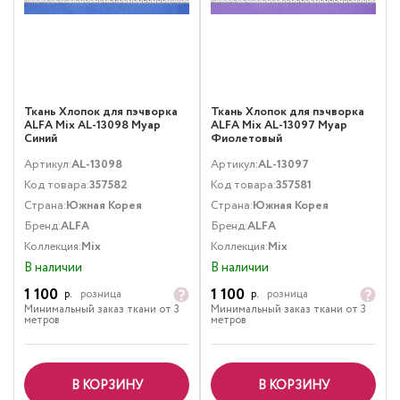
Ткань Хлопок для пэчворка
Ткань Хлопок для пэчворка
ALFA Mix AL-13098 Муар
ALFA Mix AL-13097 Муар
Синий
Фиолетовый
Артикул:
AL-13098
Артикул:
AL-13097
Код товара:
357582
Код товара:
357581
Страна:
Южная Корея
Страна:
Южная Корея
Бренд:
ALFA
Бренд:
ALFA
Коллекция:
Mix
Коллекция:
Mix
В наличии
В наличии
1 100
1 100
р.
розница
р.
розница
Минимальный заказ ткани от 3
Минимальный заказ ткани от 3
метров
метров
В КОРЗИНУ
В КОРЗИНУ