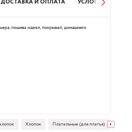
ДОСТАВКА И ОПЛАТА
УСЛОВИЯ РАБОТЫ
ьера, пошива одеял, покрывал, домашнего
хлопок
Хлопок
Плательные (для платья)
Японск