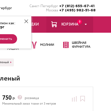
Санкт-Петербург
+7 (812) 655-67-41
тербург
Москва
+7 (495) 982-51-68
0
ион как:
ЗАКЛАДКИ
КОРЗИНА
рг
менить
ИГЛЫ ДЛЯ
ШВЕЙНАЯ
ШВЕЙНЫХ
МОЛНИИ
ФУРНИТУРА
МАШИН
еленый
еленый
750
р.
розница
Минимальный заказ ткани от 3 метров