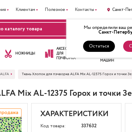
ния
Клиентам
Полезное
Контакты
Санкт-Пе
Мы определили ваш рег
ВХОД
Санкт-Петербу
Остаться
С
ЛАПКИ
АКСЕССУАРЫ
ДЛЯ
НОЖНИЦЫ
ДЛЯ
ШВЕЙНЫХ
ПЭЧВОРКА
МАШИН
 ALFA
Ткань Хлопок для пэчворка ALFA Mix AL-12375 Горох и точки З
LFA Mix AL-12375 Горох и точки З
продажа
ХАРАКТЕРИСТИКИ
Код товара:
337632