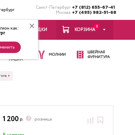
Санкт-Петербург
+7 (812) 655-67-41
тербург
Москва
+7 (495) 982-51-68
0
ион как:
ЗАКЛАДКИ
КОРЗИНА
рг
менить
ИГЛЫ ДЛЯ
ШВЕЙНАЯ
ШВЕЙНЫХ
МОЛНИИ
ФУРНИТУРА
МАШИН
rora
1 200
р.
розница
В наличии