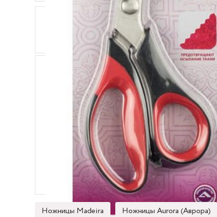
ОПИСАНИЕ
ХАРАКТЕРИСТИКИ
Ножницы зиг-заг фигурные 5 мм Aurora AU 489А
бумагой и обивочными материалами
Особенности:
- Предотвращают осыпание ткани, создают дек
- Эргономичные ручки с резиновыми вставками
Длинна ножниц: 23 см
Материал: нержавеющая сталь.
Ножницы Madeira
Ножницы Aurora (Аврора)