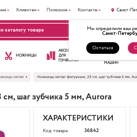
ния
Клиентам
Полезное
Контакты
Санкт-Пе
Мы определили ваш рег
ВХОД
Санкт-Петербу
Остаться
С
ЛАПКИ
АКСЕССУАРЫ
ДЛЯ
НОЖНИЦЫ
ДЛЯ
ШВЕЙНЫХ
ПЭЧВОРКА
МАШИН
жницы зигзаг
Ножницы зигзаг фигурные, 23 см, шаг зубчика 5 мм, Au
см, шаг зубчика 5 мм, Aurora
ХАРАКТЕРИСТИКИ
Код товара:
36842