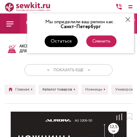
0
Мы определили ваш регион как:
Санкт-Петербург
Остаться
Сменить
АКСЕССУАРЫ
ТКАНИ
НИТКИ
НОЖ
ДЛЯ ШИТЬЯ
ПОКАЗАТЬ ЕЩЕ
Главная
Каталог товаров
Ножницы
Универсал