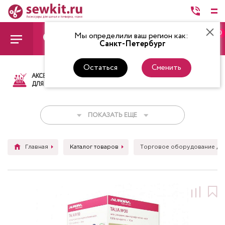
0
Мы определили ваш регион как:
Санкт-Петербург
Остаться
Сменить
АКСЕССУАРЫ
ТКАНИ
НИТКИ
НОЖ
ДЛЯ ШИТЬЯ
ПОКАЗАТЬ ЕЩЕ
Главная
Каталог товаров
Торговое оборудование для